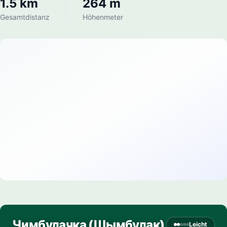
1.5 km
264 m
Gesamtdistanz
Höhenmeter
Чимбулачка (Шымбулак)
Leicht