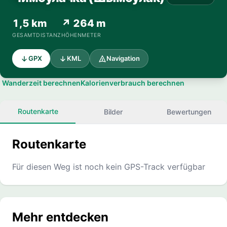
1,5 km
↗ 264 m
GESAMTDISTANZ
HÖHENMETER
GPX
KML
Navigation
Wanderzeit berechnen
Kalorienverbrauch berechnen
Routenkarte
Bilder
Bewertungen
Routenkarte
Für diesen Weg ist noch kein GPS-Track verfügbar
Mehr entdecken