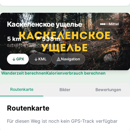
Каскеленское ущелье
Mittel
5 km
↗ 538 m
GESAMTDISTANZ
HÖHENMETER
GPX
KML
Navigation
Wanderzeit berechnen
Kalorienverbrauch berechnen
Routenkarte
Bilder
Bewertungen
Routenkarte
Für diesen Weg ist noch kein GPS-Track verfügbar