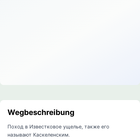
Wegbeschreibung
Поход в Известковое ущелье, также его
называют Каскеленским.