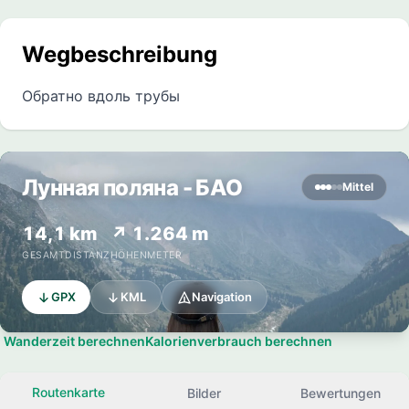
Wegbeschreibung
Обратно вдоль трубы
Лунная поляна - БАО
Mittel
14,1 km
↗ 1.264 m
GESAMTDISTANZ
HÖHENMETER
GPX
KML
Navigation
Wanderzeit berechnen
Kalorienverbrauch berechnen
Routenkarte
Bilder
Bewertungen