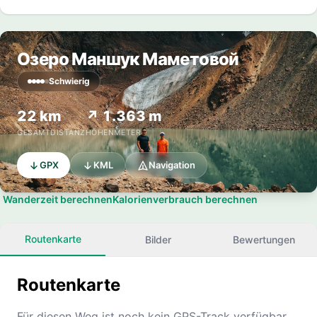
Озеро Маншук Маметовой
Schwierig
22 km
↗ 1.363 m
GESAMTDISTANZ
HÖHENMETER
GPX
KML
Navigation
Wanderzeit berechnen
Kalorienverbrauch berechnen
Routenkarte
Bilder
Bewertungen
Routenkarte
Für diesen Weg ist noch kein GPS-Track verfügbar