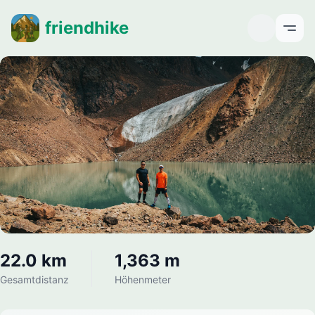
friendhike
Open
22.0 km
1,363 m
Gesamtdistanz
Höhenmeter