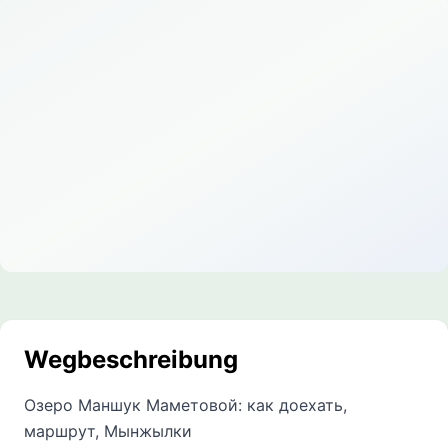
Wegbeschreibung
Озеро Маншук Маметовой: как доехать,
маршрут, Мынжылки