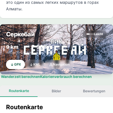
это один из самых легких маршрутов в горах
Алматы.
Серкебай
Leicht
9 km
↗ 538 m
GESAMTDISTANZ
HÖHENMETER
GPX
KML
Navigation
Wanderzeit berechnen
Kalorienverbrauch berechnen
Routenkarte
Bilder
Bewertungen
Routenkarte