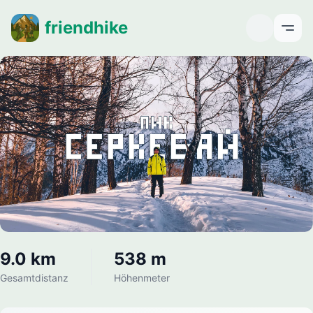
friendhike
Open
9.0 km
538 m
Gesamtdistanz
Höhenmeter