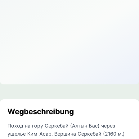
Wegbeschreibung
Поход на гору Серкебай (Алтын Бас) через
ущелье Ким-Асар. Вершина Серкебай (2160 м.) —