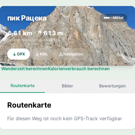
пик Рацека
Mittel
4,61 km
↗ 613 m
GESAMTDISTANZ
HÖHENMETER
GPX
KML
Navigation
Wanderzeit berechnen
Kalorienverbrauch berechnen
Routenkarte
Bilder
Bewertungen
Routenkarte
Für diesen Weg ist noch kein GPS-Track verfügbar