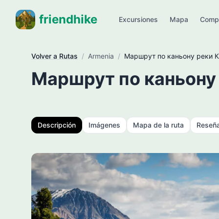
friendhike
Excursiones
Mapa
Comp
Volver a Rutas
/
Armenia
/
Маршрут по каньону реки 
Маршрут по каньону
Descripción
Imágenes
Mapa de la ruta
Reseñ