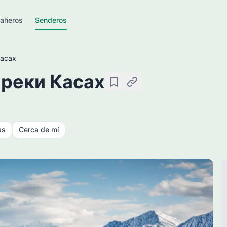
añeros
Senderos
Касах
 реки Касах
Guardar
Copiar enlace
as
Cerca de mí