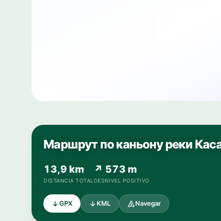
Маршрут по каньону реки Кас
13,9 km
↗ 573 m
DISTANCIA TOTAL
DESNIVEL POSITIVO
GPX
KML
Navegar