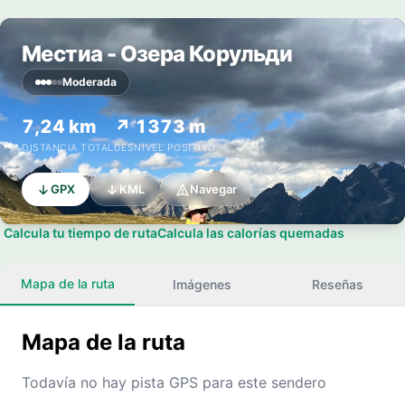
Местиа - Озера Корульди
Moderada
7,24 km
↗ 1373 m
DISTANCIA TOTAL
DESNIVEL POSITIVO
GPX
KML
Navegar
Calcula tu tiempo de ruta
Calcula las calorías quemadas
Mapa de la ruta
Imágenes
Reseñas
Mapa de la ruta
Todavía no hay pista GPS para este sendero