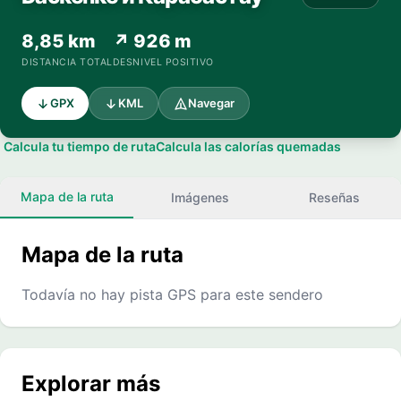
8,85 km
↗ 926 m
DISTANCIA TOTAL
DESNIVEL POSITIVO
GPX
KML
Navegar
Calcula tu tiempo de ruta
Calcula las calorías quemadas
Mapa de la ruta
Imágenes
Reseñas
Mapa de la ruta
Todavía no hay pista GPS para este sendero
Explorar más