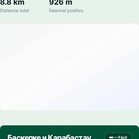
8.8 km
926 m
Distancia total
Desnivel positivo
Баскепке и Карабастау
Fácil