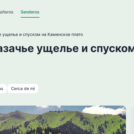
añeros
Senderos
е ущелье и спуском на Каменское плато
азачье ущелье и спуско
as
Cerca de mí