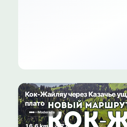
Кок-Жайляу через Казачье ущ
плато
Moderada
16,6 km
↗ 772 m