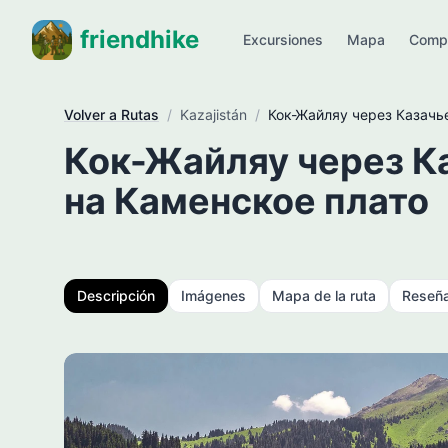
friendhike
Excursiones
Mapa
Comp
Volver a Rutas
/
Kazajistán
/
Кок-Жайляу через Казачь
Кок-Жайляу через К
на Каменское плато
Descripción
Imágenes
Mapa de la ruta
Reseñ