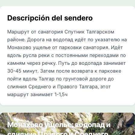
Descripción del sendero
Маршрут от санатория Спутник Талгарском
районе. Дорога на водопад идёт по указателю на
Монахово ущелье от парковки санатория. Идёт
вдоль русла реки с постоянными переходами по
камням через речку. Путь до водопада занимает
30-45 минут. Затем после возврата к парковке
пойти вдоль Талгар по грунтовой дороге до
слияния Среднего и Правого Талгара, этот
маршрут занимает 1-1,5ч
Монахово ущелье: водопад и
слияние Правого и Среднего