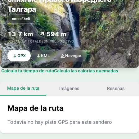
Талгара
Fácil
13,7 km
↗ 594 m
DISTANCIA TOTAL
DESNIVEL POSITIVO
GPX
KML
Navegar
Calcula tu tiempo de ruta
Calcula las calorías quemadas
Mapa de la ruta
Imágenes
Reseñas
Mapa de la ruta
Todavía no hay pista GPS para este sendero