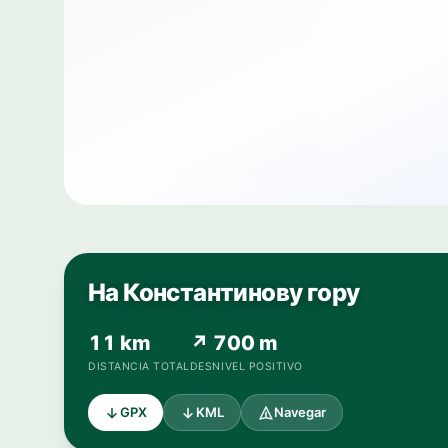
На Константинову гору
11 km
↗ 700 m
DISTANCIA TOTAL
DESNIVEL POSITIVO
GPX
KML
Navegar