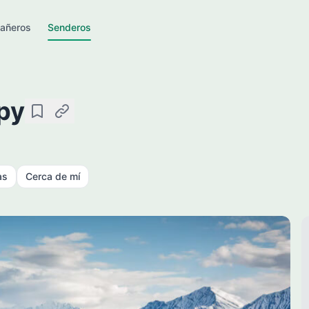
añeros
Senderos
ру
Guardar
Copiar enlace
as
Cerca de mí