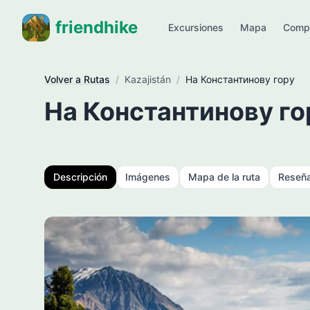
friendhike
Excursiones
Mapa
Comp
Volver a Rutas
/
Kazajistán
/
На Константинову гору
На Константинову го
Descripción
Imágenes
Mapa de la ruta
Reseñ