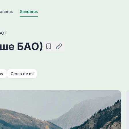
añeros
Senderos
АО)
ыше БАО)
Guardar
Copiar enlace
as
Cerca de mí