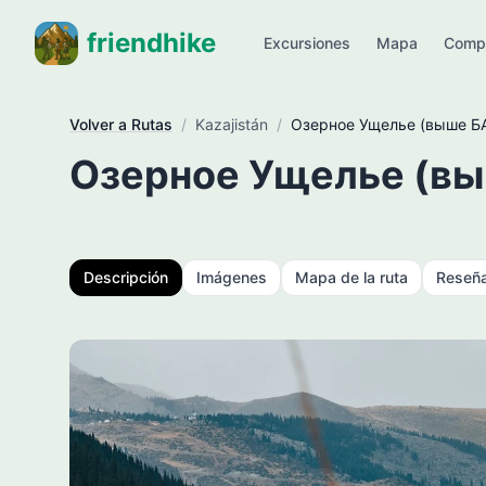
friendhike
Excursiones
Mapa
Comp
Volver a Rutas
/
Kazajistán
/
Озерное Ущелье (выше Б
Озерное Ущелье (в
Descripción
Imágenes
Mapa de la ruta
Reseñ