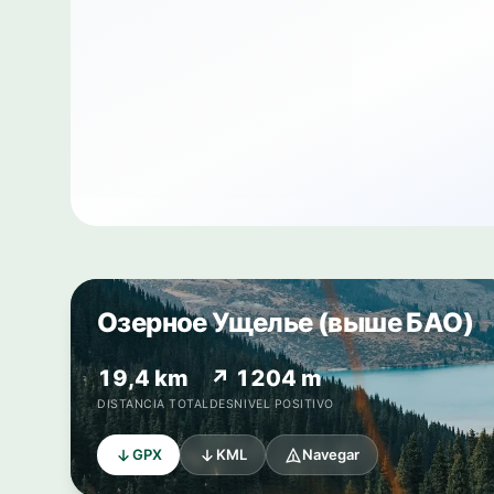
Озерное Ущелье (выше БАО)
19,4 km
↗ 1204 m
DISTANCIA TOTAL
DESNIVEL POSITIVO
GPX
KML
Navegar