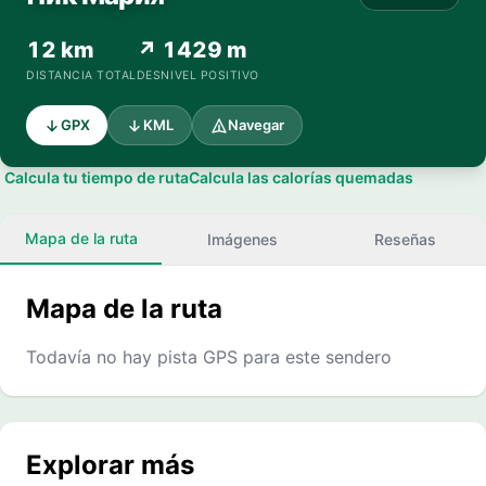
12 km
↗ 1429 m
DISTANCIA TOTAL
DESNIVEL POSITIVO
GPX
KML
Navegar
Calcula tu tiempo de ruta
Calcula las calorías quemadas
Mapa de la ruta
Imágenes
Reseñas
Mapa de la ruta
Todavía no hay pista GPS para este sendero
Explorar más