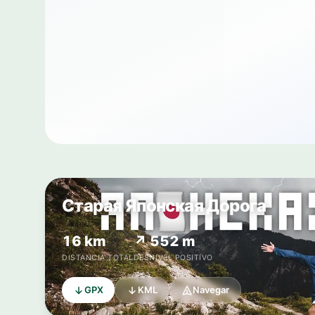
Старая Японская Дорога
16 km
↗ 552 m
DISTANCIA TOTAL
DESNIVEL POSITIVO
GPX
KML
Navegar