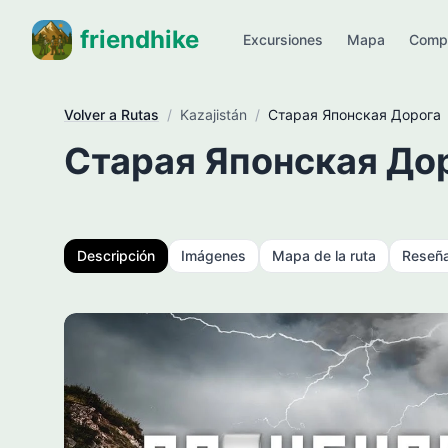
friendhike
Excursiones
Mapa
Comp
Volver a Rutas
/
Kazajistán
/
Старая Японская Дорога
Старая Японская До
Descripción
Imágenes
Mapa de la ruta
Reseñ