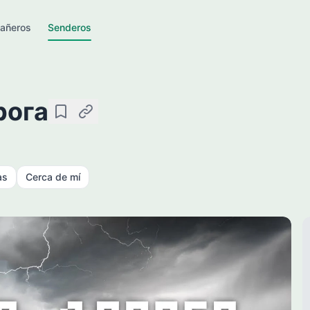
añeros
Senderos
рога
Guardar
Copiar enlace
as
Cerca de mí