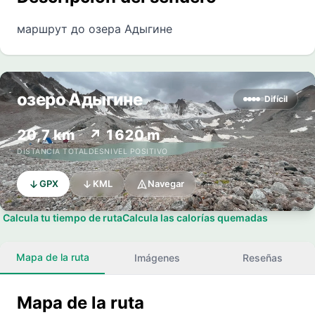
маршрут до озера Адыгине
озеро Адыгине
Difícil
20,7 km
↗ 1620 m
DISTANCIA TOTAL
DESNIVEL POSITIVO
GPX
KML
Navegar
Calcula tu tiempo de ruta
Calcula las calorías quemadas
Mapa de la ruta
Imágenes
Reseñas
Mapa de la ruta