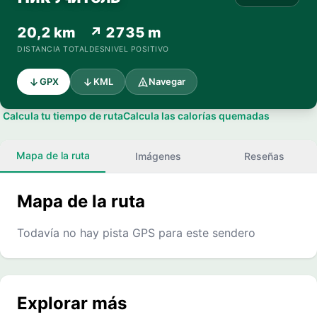
20,2 km
↗ 2735 m
DISTANCIA TOTAL
DESNIVEL POSITIVO
GPX
KML
Navegar
Calcula tu tiempo de ruta
Calcula las calorías quemadas
Mapa de la ruta
Imágenes
Reseñas
Mapa de la ruta
Todavía no hay pista GPS para este sendero
Explorar más