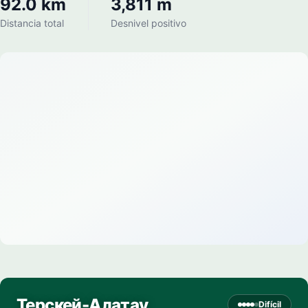
92.0 km
3,811 m
Distancia total
Desnivel positivo
Терскей-Алатау
Difícil