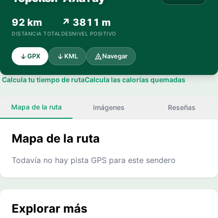
92 km
↗ 3811 m
DISTANCIA TOTAL
DESNIVEL POSITIVO
GPX
KML
Navegar
Calcula tu tiempo de ruta
Calcula las calorías quemadas
Mapa de la ruta
Imágenes
Reseñas
Mapa de la ruta
Todavía no hay pista GPS para este sendero
Explorar más