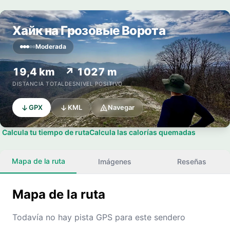
Хайк на Грозовые Ворота
Moderada
19,4 km
↗ 1027 m
DISTANCIA TOTAL
DESNIVEL POSITIVO
GPX
KML
Navegar
Calcula tu tiempo de ruta
Calcula las calorías quemadas
Mapa de la ruta
Imágenes
Reseñas
Mapa de la ruta
Todavía no hay pista GPS para este sendero