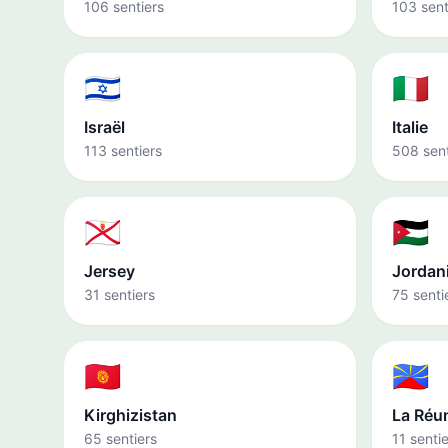
106 sentiers
103 sent
🇮🇱
🇮🇹
Israël
Italie
113 sentiers
508 sent
🇯🇪
🇯🇴
Jersey
Jordan
31 sentiers
75 senti
🇰🇬
🇷🇪
Kirghizistan
La Réu
65 sentiers
11 senti