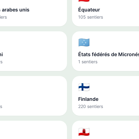
 arabes unis
Équateur
iers
105 sentiers
🇫🇲
ni
États fédérés de Microné
rs
1 sentiers
🇫🇮
Finlande
rs
220 sentiers
🇬🇮