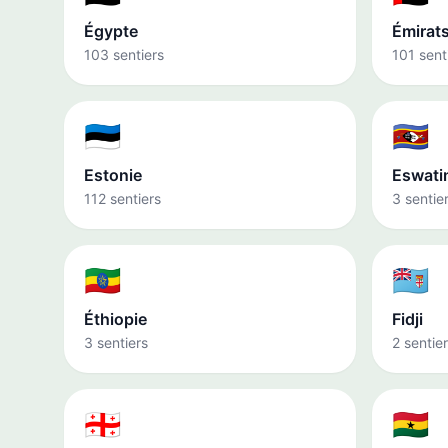
Égypte
Émirats
103 sentiers
101 sent
🇪🇪
🇸🇿
Estonie
Eswati
112 sentiers
3 sentie
🇪🇹
🇫🇯
Éthiopie
Fidji
3 sentiers
2 sentie
🇬🇪
🇬🇭