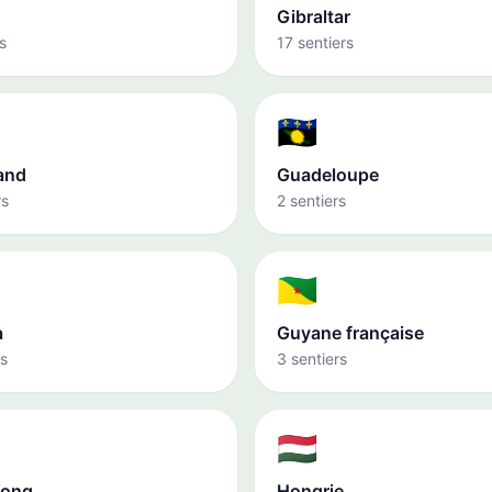
Gibraltar
s
17 sentiers
🇬🇵
and
Guadeloupe
rs
2 sentiers
🇬🇫
a
Guyane française
rs
3 sentiers
🇭🇺
Kong
Hongrie