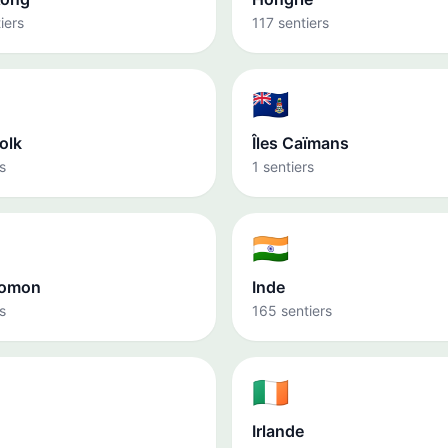
iers
117 sentiers
🇰🇾
folk
Îles Caïmans
s
1 sentiers
🇮🇳
alomon
Inde
s
165 sentiers
🇮🇪
Irlande