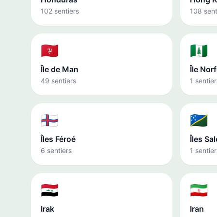
102 sentiers
108 sent
🇮🇲
🇳🇫
Île de Man
Île Nor
49 sentiers
1 sentier
🇫🇴
🇸🇧
Îles Féroé
Îles S
6 sentiers
1 sentier
🇮🇶
🇮🇷
Irak
Iran