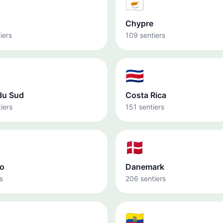
🇨🇾
Chypre
iers
109 sentiers
🇨🇷
du Sud
Costa Rica
iers
151 sentiers
🇩🇰
o
Danemark
s
206 sentiers
🇪🇨