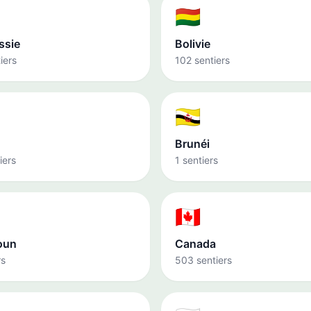
🇧🇴
ssie
Bolivie
iers
102 sentiers
🇧🇳
Brunéi
iers
1 sentiers
🇨🇦
oun
Canada
rs
503 sentiers