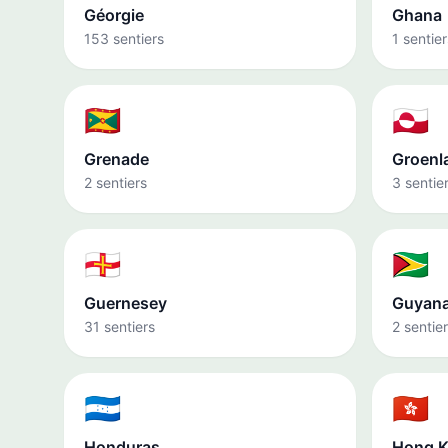
Géorgie
Ghana
153 sentiers
1 sentier
🇬🇩
🇬🇱
Grenade
Groenl
2 sentiers
3 sentie
🇬🇬
🇬🇾
Guernesey
Guyan
31 sentiers
2 sentie
🇭🇳
🇭🇰
Honduras
Hong 