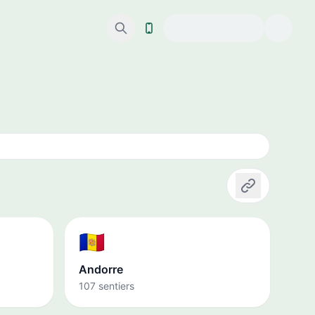
Copier le lien
🇦🇩
Andorre
107 sentiers