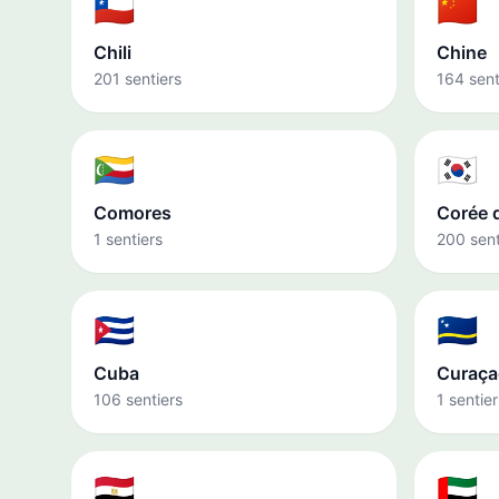
🇨🇱
🇨🇳
Chili
Chine
201 sentiers
164 sent
🇰🇲
🇰🇷
Comores
Corée 
1 sentiers
200 sent
🇨🇺
🇨🇼
Cuba
Curaça
106 sentiers
1 sentier
🇪🇬
🇦🇪