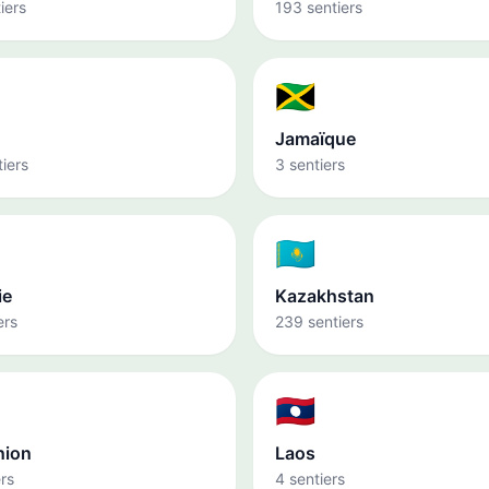
iers
193 sentiers
🇯🇲
Jamaïque
iers
3 sentiers
🇰🇿
ie
Kazakhstan
ers
239 sentiers
🇱🇦
nion
Laos
ers
4 sentiers