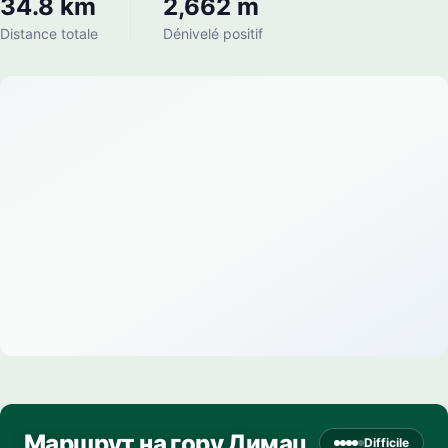
34.8 km
2,662 m
Distance totale
Dénivelé positif
Маршрут на гору Димац
Difficile