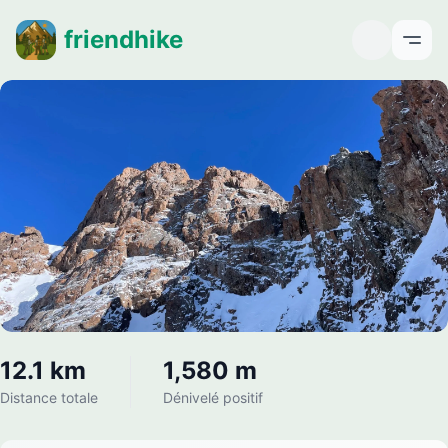
friendhike
Open
12.1 km
1,580 m
Distance totale
Dénivelé positif