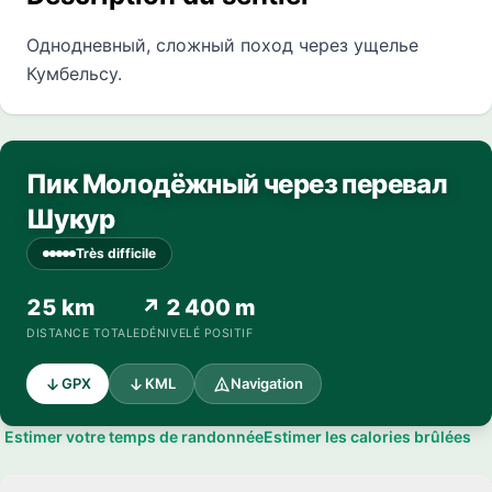
Однодневный, сложный поход через ущелье
Кумбельсу.
Пик Молодёжный через перевал
Шукур
Très difficile
25 km
↗ 2 400 m
DISTANCE TOTALE
DÉNIVELÉ POSITIF
GPX
KML
Navigation
Estimer votre temps de randonnée
Estimer les calories brûlées