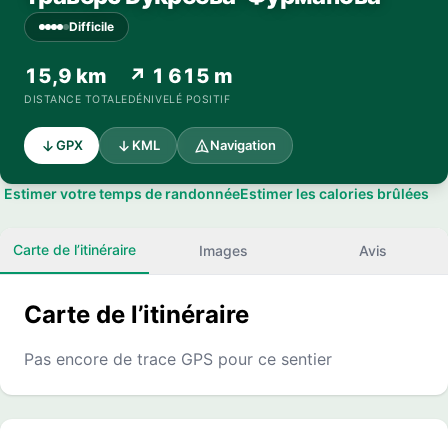
Difficile
15,9 km
↗ 1 615 m
DISTANCE TOTALE
DÉNIVELÉ POSITIF
GPX
KML
Navigation
Estimer votre temps de randonnée
Estimer les calories brûlées
Carte de l’itinéraire
Images
Avis
Carte de l’itinéraire
Pas encore de trace GPS pour ce sentier