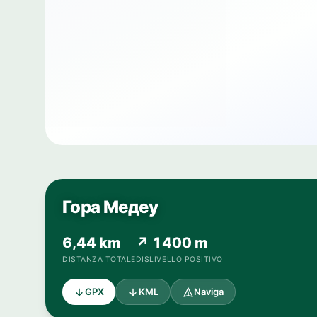
Гора Медеу
6,44 km
↗ 1400 m
DISTANZA TOTALE
DISLIVELLO POSITIVO
GPX
KML
Naviga