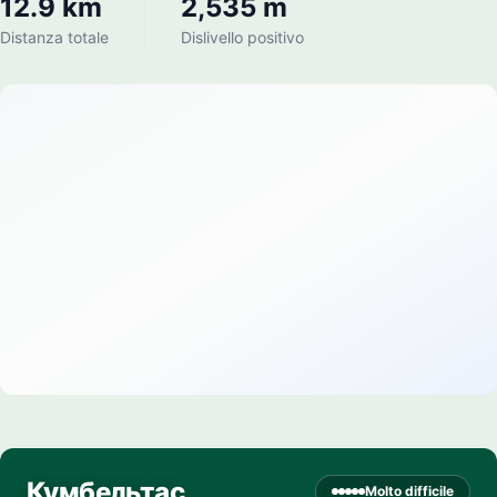
12.9 km
2,535 m
Distanza totale
Dislivello positivo
Кумбельтас
Molto difficile