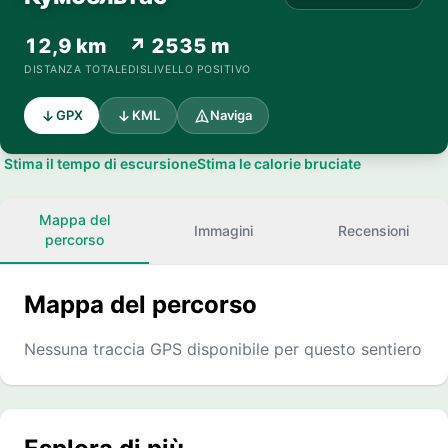
12,9 km
↗ 2535 m
DISTANZA TOTALE
DISLIVELLO POSITIVO
GPX
KML
Naviga
Stima il tempo di escursione
Stima le calorie bruciate
Mappa del
Immagini
Recensioni
percorso
Mappa del percorso
Nessuna traccia GPS disponibile per questo sentiero