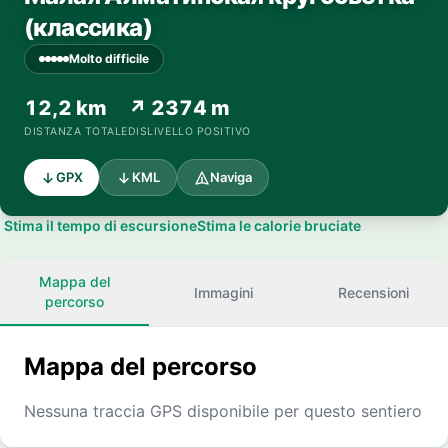
(классика)
Molto difficile
12,2 km
↗ 2374 m
DISTANZA TOTALE
DISLIVELLO POSITIVO
GPX
KML
Naviga
Stima il tempo di escursione
Stima le calorie bruciate
Mappa del
Immagini
Recensioni
percorso
Mappa del percorso
Nessuna traccia GPS disponibile per questo sentiero