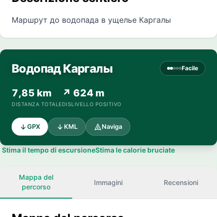
Маршрут до водопада в ущелье Каргалы
Водопад Каргалы
Facile
7,85 km
↗ 624 m
DISTANZA TOTALE
DISLIVELLO POSITIVO
GPX
KML
Naviga
Stima il tempo di escursione
Stima le calorie bruciate
Mappa del
Immagini
Recensioni
percorso