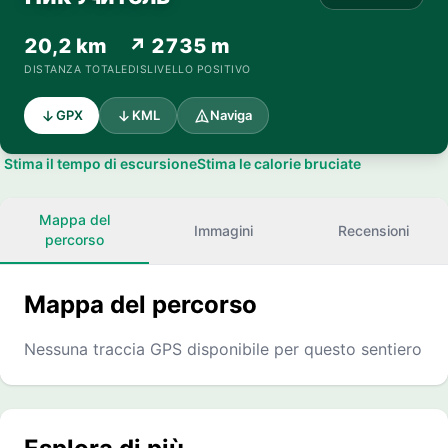
20,2 km
↗ 2735 m
DISTANZA TOTALE
DISLIVELLO POSITIVO
GPX
KML
Naviga
Stima il tempo di escursione
Stima le calorie bruciate
Mappa del
Immagini
Recensioni
percorso
Mappa del percorso
Nessuna traccia GPS disponibile per questo sentiero