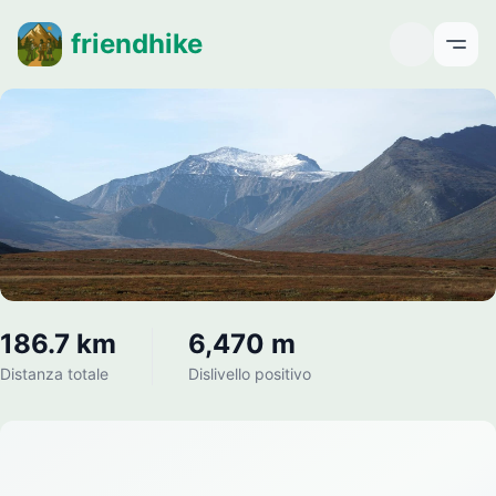
friendhike
Open
186.7 km
6,470 m
Distanza totale
Dislivello positivo