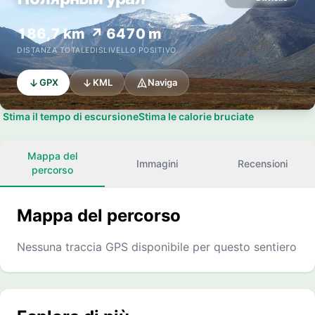
186,7 km
↗ 6470 m
DISTANZA TOTALE
DISLIVELLO POSITIVO
GPX
KML
Naviga
Stima il tempo di escursione
Stima le calorie bruciate
Mappa del
Immagini
Recensioni
percorso
Mappa del percorso
Nessuna traccia GPS disponibile per questo sentiero