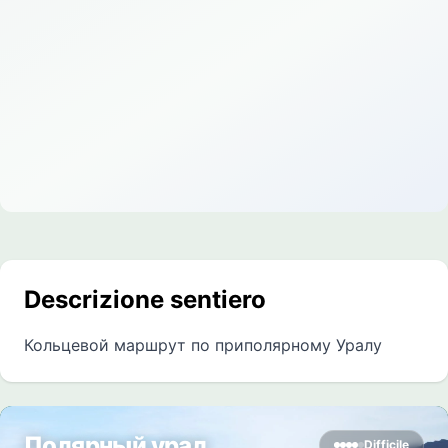
Descrizione sentiero
Кольцевой маршрут по приполярному Уралу
Полярный урал
Difficile