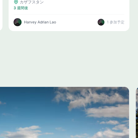
Split)
カザフスタン
3 週間後
Harvey Adrian Lao
1 参加予定