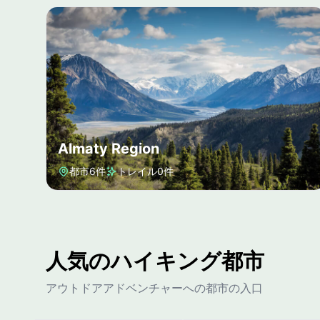
Almaty Region
都市6件
トレイル0件
人気のハイキング都市
Almaty
Shymkent
アウトドアアドベンチャーへの都市の入口
Almaty
Shymkent