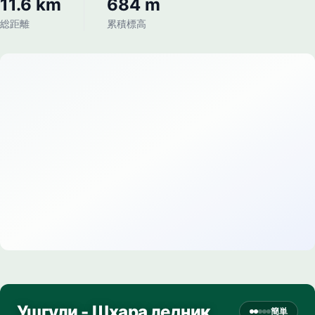
11.6 km
684 m
総距離
累積標高
Ушгули - Шхара ледник
簡単