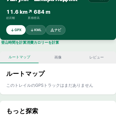
11.6 km
↗ 684 m
総距離
累積標高
GPX
KML
ナビ
登山時間を計算
消費カロリーを計算
ルートマップ
画像
レビュー
ルートマップ
このトレイルのGPSトラックはまだありません
もっと探索