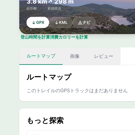
3.8 km
↗ 298 m
総距離
累積標高
GPX
KML
ナビ
登山時間を計算
消費カロリーを計算
ルートマップ
画像
レビュー
ルートマップ
このトレイルのGPSトラックはまだありません
もっと探索