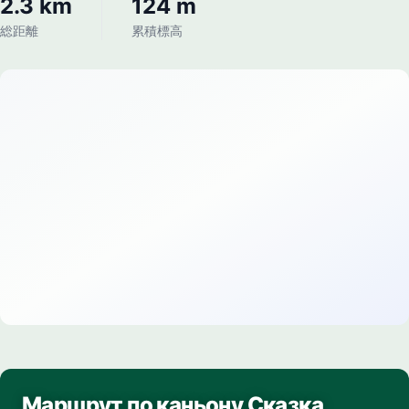
2.3 km
124 m
総距離
累積標高
Маршрут по каньону Сказка