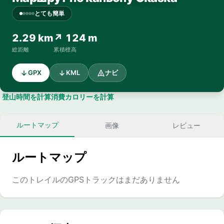
とても簡単
2.29 km
↗ 124 m
総距離
累積標高
GPX
KML
ナビ
登山時間を計算
消費カロリーを計算
ルートマップ
画像
レビュー
ルートマップ
このトレイルのGPSトラックはまだありません