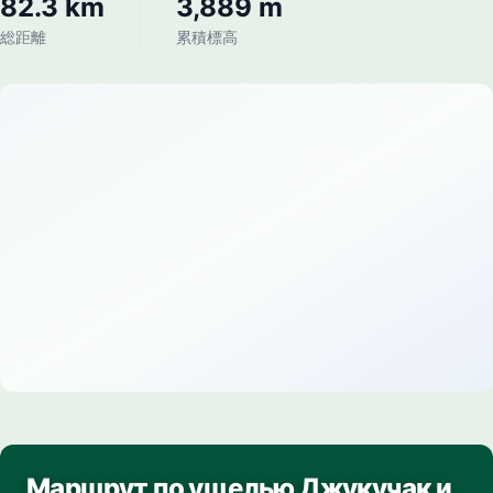
82.3 km
3,889 m
総距離
累積標高
Маршрут по ущелью Джукучак и