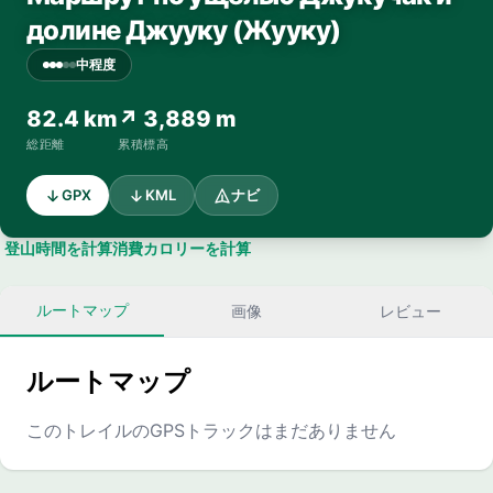
долине Джууку (Жууку)
中程度
82.4 km
↗ 3,889 m
総距離
累積標高
GPX
KML
ナビ
登山時間を計算
消費カロリーを計算
ルートマップ
画像
レビュー
ルートマップ
このトレイルのGPSトラックはまだありません