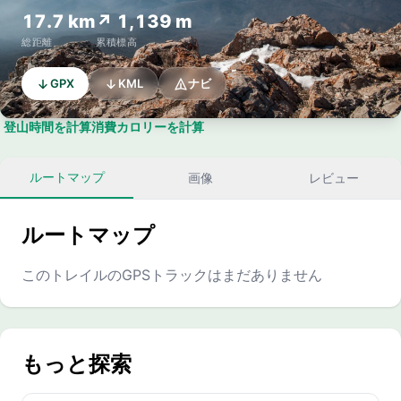
17.7 km
↗ 1,139 m
総距離
累積標高
GPX
KML
ナビ
登山時間を計算
消費カロリーを計算
ルートマップ
画像
レビュー
ルートマップ
このトレイルのGPSトラックはまだありません
もっと探索