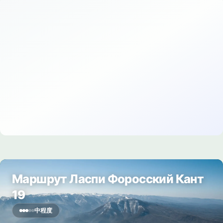
Маршрут Ласпи Форосский Кант
19
中程度