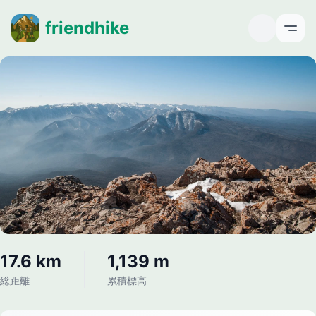
friendhike
Open
17.6 km
1,139 m
総距離
累積標高