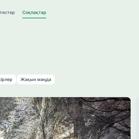
ктестер
Соқпақтар
ру
кірлер
Жақын маңда