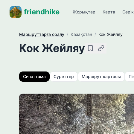
friendhike
Жорықтар
Карта
Сері
Маршруттарға оралу
/
Қазақстан
/
Кок Жейляу
Кок Жейляу
Сақтау
Сілтемені көші
Сипаттама
Суреттер
Маршрут картасы
Пі