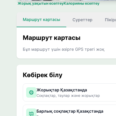
Жорық уақытын есептеу
Калорияны есептеу
Маршрут картасы
Суреттер
Пікір
Маршрут картасы
Бұл маршрут үшін әзірге GPS трегі жоқ
Көбірек білу
Жорықтар Қазақстанда
Соқпақтар, таулар және жорықтар
Барлық соқпақтар Қазақстанда