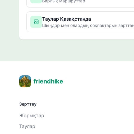
Барлық маршруттар
Таулар Қазақстанда
Шыңдар мен олардың соқпақтарын зерттең
friendhike
Зерттеу
Жорықтар
Таулар