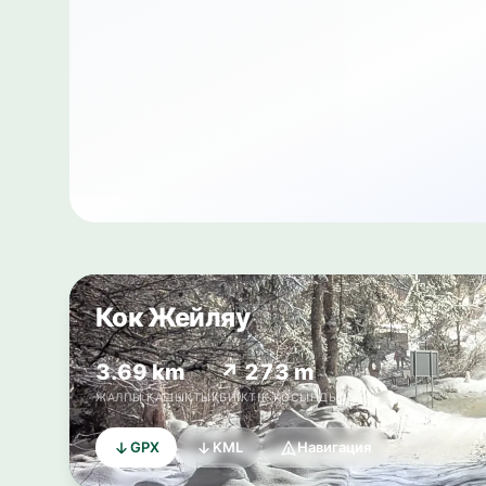
Кок Жейляу
3.69 km
↗ 273 m
ЖАЛПЫ ҚАШЫҚТЫҚ
БИІКТІК ҚОСЫНДЫСЫ
GPX
KML
Навигация