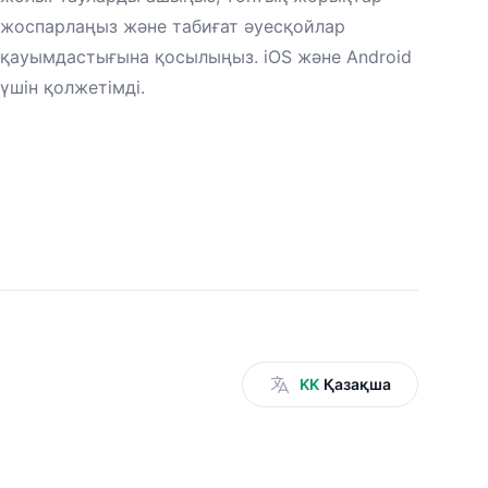
жоспарлаңыз және табиғат әуесқойлар
қауымдастығына қосылыңыз. iOS және Android
үшін қолжетімді.
KK
Қазақша