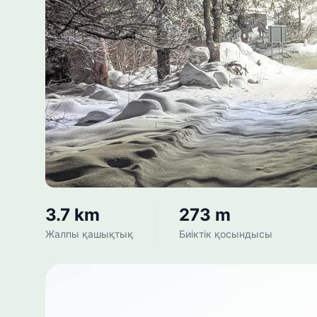
3.7 km
273 m
Жалпы қашықтық
Биіктік қосындысы