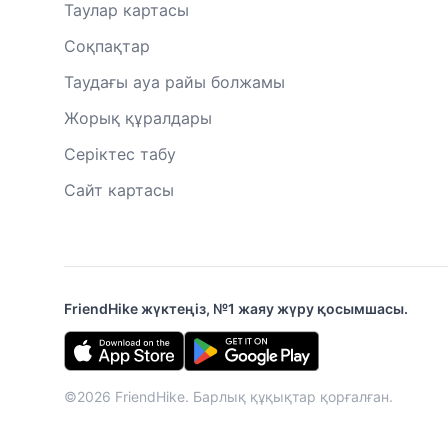
Таулар картасы
Соқпақтар
Таудағы ауа райы болжамы
Жорық құралдары
Серіктес табу
Сайт картасы
FriendHike жүктеңіз, №1 жаяу жүру қосымшасы.
©2026 FriendHike. Барлық құқықтар қорғалған.