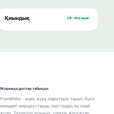
Қиындық
1/5 · Өте оңай
Жорыққа достар табыңыз
FriendHike - жаяу жүру серіктерін тауып, бүкіл
әлемдегі маршруттарды зерттеудің ең оңай
жолы. Тауларды ашыңыз, топтық жорықтар