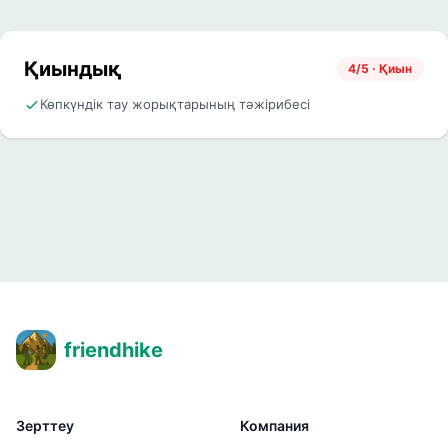
Қиындық
4/5 · Қиын
Көпкүндік тау жорықтарының тәжірибесі
friendhike
Зерттеу
Компания