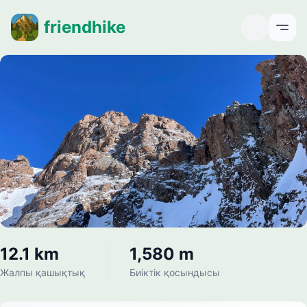
friendhike
Open
12.1 km
1,580 m
Жалпы қашықтық
Биіктік қосындысы