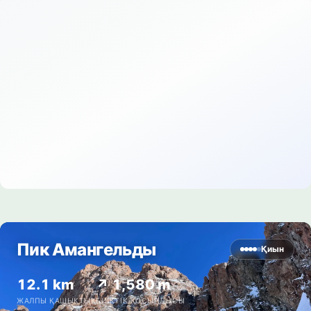
Пик Амангельды
Қиын
12.1 km
↗ 1,580 m
ЖАЛПЫ ҚАШЫҚТЫҚ
БИІКТІК ҚОСЫНДЫСЫ