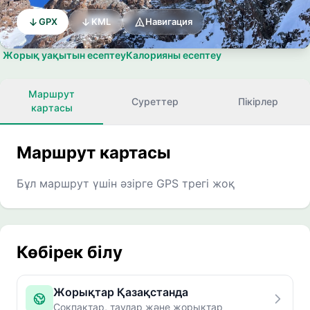
GPX
KML
Навигация
Жорық уақытын есептеу
Калорияны есептеу
Маршрут
Суреттер
Пікірлер
картасы
Маршрут картасы
Бұл маршрут үшін әзірге GPS трегі жоқ
Көбірек білу
Жорықтар Қазақстанда
Соқпақтар, таулар және жорықтар