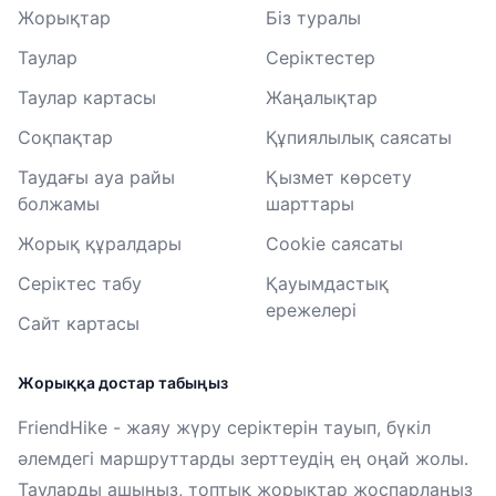
Жорықтар
Біз туралы
Таулар
Серіктестер
Таулар картасы
Жаңалықтар
Соқпақтар
Құпиялылық саясаты
Таудағы ауа райы
Қызмет көрсету
болжамы
шарттары
Жорық құралдары
Cookie саясаты
Серіктес табу
Қауымдастық
ережелері
Сайт картасы
Жорыққа достар табыңыз
FriendHike - жаяу жүру серіктерін тауып, бүкіл
әлемдегі маршруттарды зерттеудің ең оңай жолы.
Тауларды ашыңыз, топтық жорықтар жоспарлаңыз