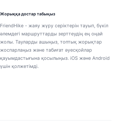
Жорыққа достар табыңыз
FriendHike - жаяу жүру серіктерін тауып, бүкіл
әлемдегі маршруттарды зерттеудің ең оңай
жолы. Тауларды ашыңыз, топтық жорықтар
жоспарлаңыз және табиғат әуесқойлар
қауымдастығына қосылыңыз. iOS және Android
үшін қолжетімді.