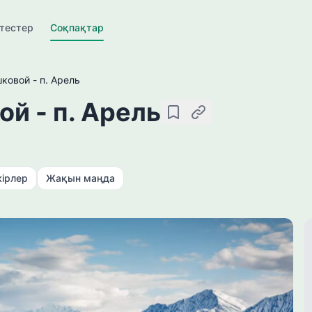
ктестер
Соқпақтар
ковой - п. Арель
ой - п. Арель
Сақтау
Сілтемені көшіру
кірлер
Жақын маңда