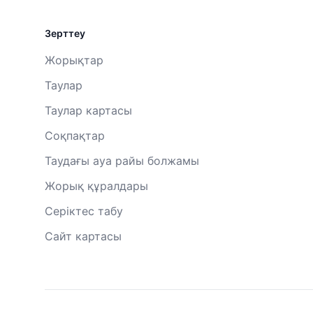
Зерттеу
Жорықтар
Таулар
Таулар картасы
Соқпақтар
Таудағы ауа райы болжамы
Жорық құралдары
Серіктес табу
Сайт картасы