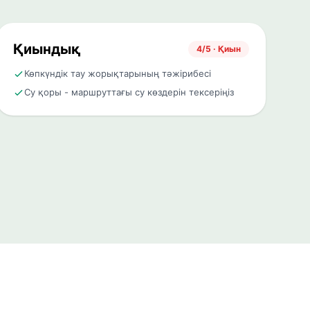
Қиындық
4/5 · Қиын
Көпкүндік тау жорықтарының тәжірибесі
Су қоры - маршруттағы су көздерін тексеріңіз