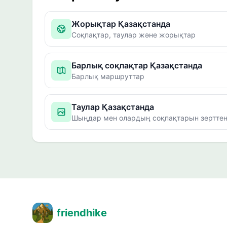
Жорықтар Қазақстанда
Соқпақтар, таулар және жорықтар
Барлық соқпақтар Қазақстанда
Барлық маршруттар
Таулар Қазақстанда
Шыңдар мен олардың соқпақтарын зерттең
friendhike