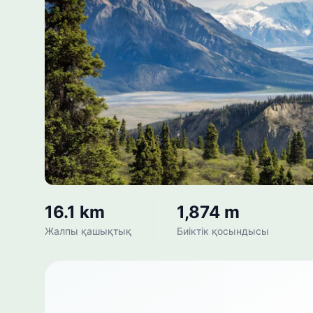
16.1 km
1,874 m
Жалпы қашықтық
Биіктік қосындысы