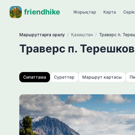
friendhike
Жорықтар
Карта
Сері
Маршруттарға оралу
/
Қазақстан
/
Траверс п. Тереш
Траверс п. Терешков
Сипаттама
Суреттер
Маршрут картасы
Пі