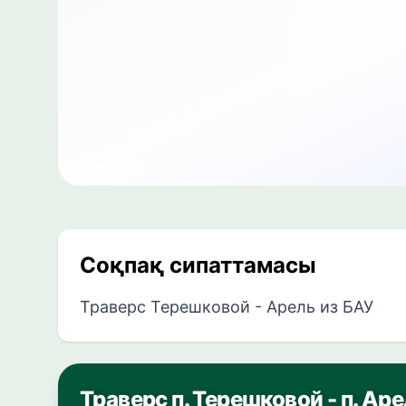
Соқпақ сипаттамасы
Траверс Терешковой - Арель из БАУ
Траверс п. Терешковой - п. Ар