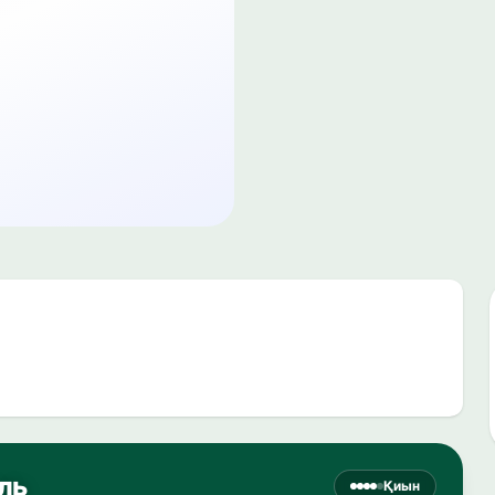
ель
Қиын