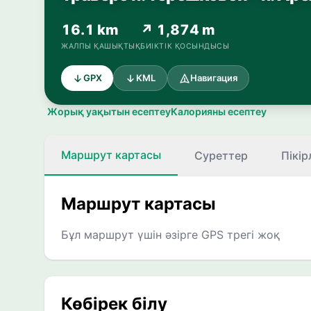
16.1 km
↗ 1,874 m
ЖАЛПЫ ҚАШЫҚТЫҚ
БИІКТІК ҚОСЫНДЫСЫ
GPX
KML
Навигация
Жорық уақытын есептеу
Калорияны есептеу
Маршрут картасы
Суреттер
Пікір
Маршрут картасы
Бұл маршрут үшін әзірге GPS трегі жоқ
Көбірек білу