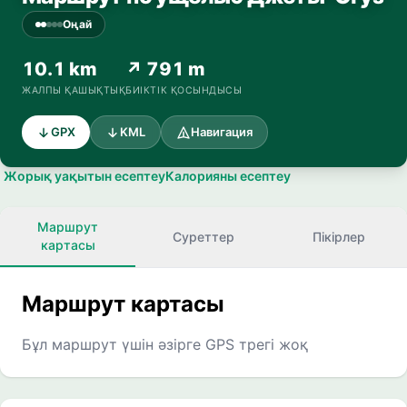
Оңай
10.1 km
↗ 791 m
ЖАЛПЫ ҚАШЫҚТЫҚ
БИІКТІК ҚОСЫНДЫСЫ
GPX
KML
Навигация
Жорық уақытын есептеу
Калорияны есептеу
Маршрут
Суреттер
Пікірлер
картасы
Маршрут картасы
Бұл маршрут үшін әзірге GPS трегі жоқ