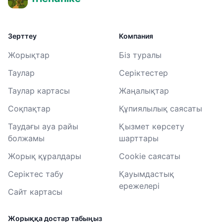
Зерттеу
Компания
Жорықтар
Біз туралы
Таулар
Серіктестер
Таулар картасы
Жаңалықтар
Соқпақтар
Құпиялылық саясаты
Таудағы ауа райы
Қызмет көрсету
болжамы
шарттары
Жорық құралдары
Cookie саясаты
Серіктес табу
Қауымдастық
ережелері
Сайт картасы
Жорыққа достар табыңыз