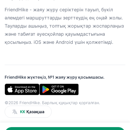
FriendHike - жаяу жүру серіктерін тауып, бүкіл
әлемдегі маршруттарды зерттеудің ең оңай жолы.
Тауларды ашыңыз, топтық жорықтар жоспарлаңыз
және табиғат әуесқойлар қауымдастығына
қосылыңыз. iOS және Android үшін қолжетімді.
FriendHike жүктеңіз, №1 жаяу жүру қосымшасы.
©2026 FriendHike. Барлық құқықтар қорғалған.
KK
Қазақша