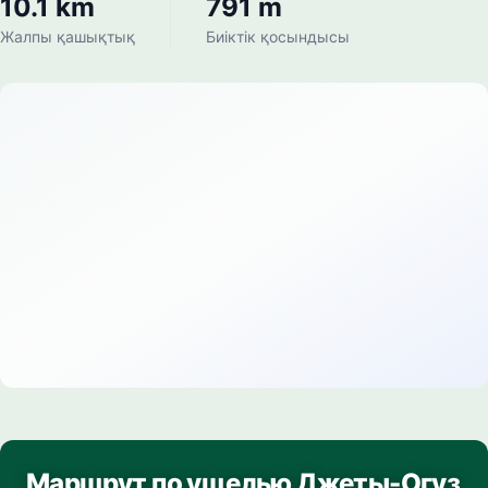
10.1 km
791 m
Жалпы қашықтық
Биіктік қосындысы
Маршрут по ущелью Джеты-Огуз