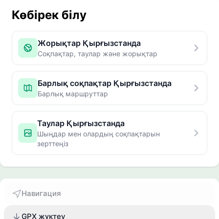
Көбірек білу
Жорықтар Қырғызстанда
Соқпақтар, таулар және жорықтар
Барлық соқпақтар Қырғызстанда
Барлық маршруттар
Таулар Қырғызстанда
Шыңдар мен олардың соқпақтарын
зерттеңіз
Навигация
GPX жүктеу