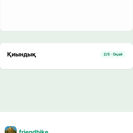
Қиындық
2/5 · Оңай
friendhike