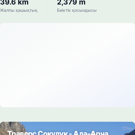
39.6 km
2,379 m
Жалпы қашықтық
Биіктік қосындысы
Траверс Сокулук - Ала-Арча