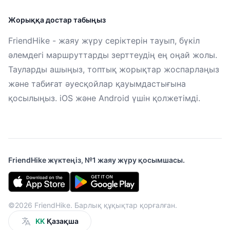
Жорыққа достар табыңыз
FriendHike - жаяу жүру серіктерін тауып, бүкіл
әлемдегі маршруттарды зерттеудің ең оңай жолы.
Тауларды ашыңыз, топтық жорықтар жоспарлаңыз
және табиғат әуесқойлар қауымдастығына
қосылыңыз. iOS және Android үшін қолжетімді.
FriendHike жүктеңіз, №1 жаяу жүру қосымшасы.
©2026 FriendHike. Барлық құқықтар қорғалған.
KK
Қазақша