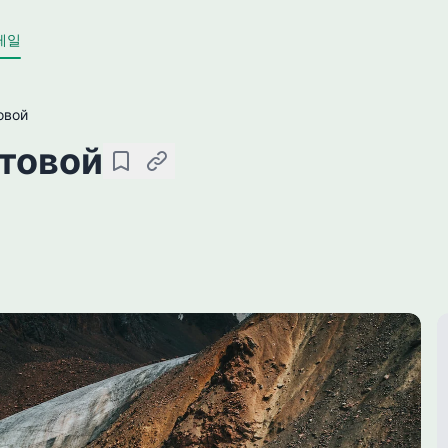
레일
овой
товой
저장
링크 복사