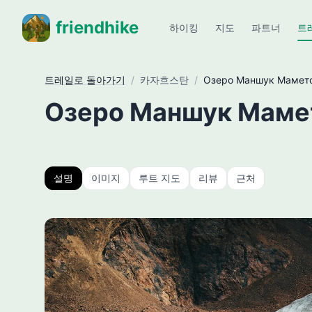
friendhike
하이킹
지도
파트너
트
트레일로 돌아가기
/
카자흐스탄
/
Озеро Маншук Мамет
Озеро Маншук Маме
설명
이미지
루트 지도
리뷰
근처