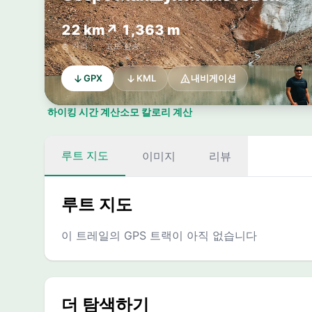
22 km
↗ 1,363 m
총 거리
고도 상승
GPX
KML
내비게이션
하이킹 시간 계산
소모 칼로리 계산
루트 지도
이미지
리뷰
루트 지도
이 트레일의 GPS 트랙이 아직 없습니다
더 탐색하기