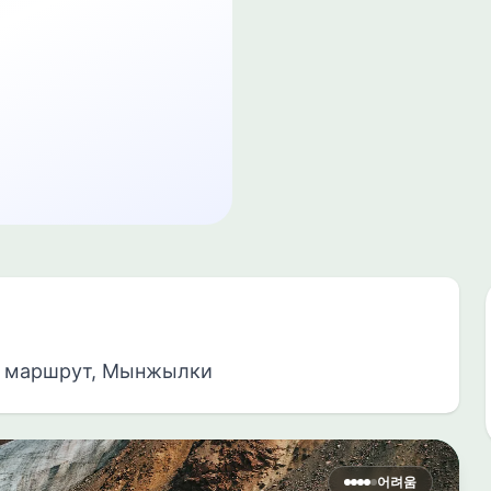
, маршрут, Мынжылки
어려움