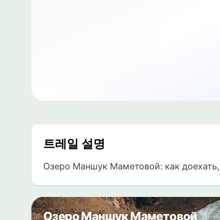
트레일 설명
Озеро Маншук Маметовой: как доехать
Озеро Маншук Маметовой