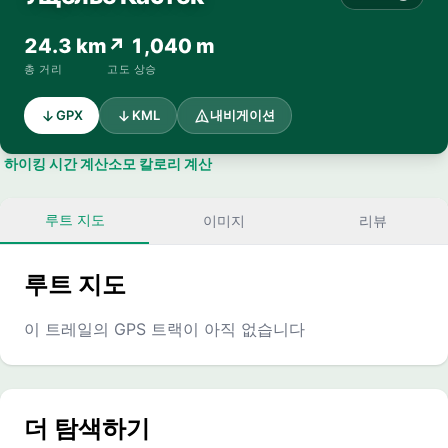
24.3 km
↗ 1,040 m
총 거리
고도 상승
GPX
KML
내비게이션
하이킹 시간 계산
소모 칼로리 계산
루트 지도
이미지
리뷰
루트 지도
이 트레일의 GPS 트랙이 아직 없습니다
더 탐색하기