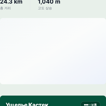
24.3 km
1,040 m
총 거리
고도 상승
Ущелье Кастек
보통