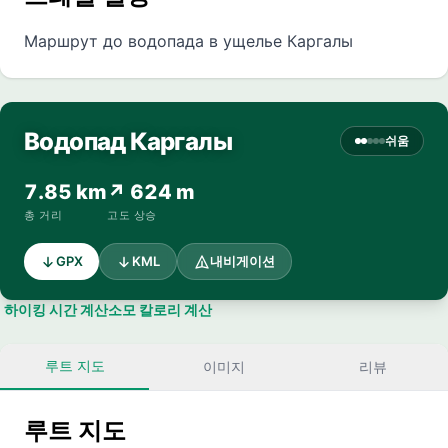
Маршрут до водопада в ущелье Каргалы
Водопад Каргалы
쉬움
7.85 km
↗ 624 m
총 거리
고도 상승
GPX
KML
내비게이션
하이킹 시간 계산
소모 칼로리 계산
루트 지도
이미지
리뷰
루트 지도