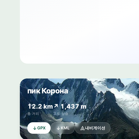
пик Корона
12.2 km
↗ 1,437 m
총 거리
고도 상승
GPX
KML
내비게이션