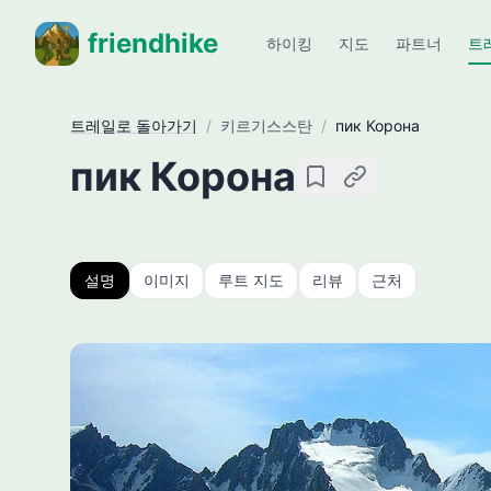
friendhike
하이킹
지도
파트너
트
트레일로 돌아가기
/
키르기스스탄
/
пик Корона
пик Корона
저장
링크 복사
설명
이미지
루트 지도
리뷰
근처