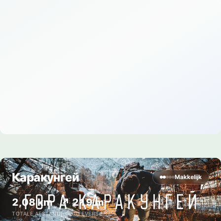
Каракунгей
Makkelijk
2,08 km
↗ 219 m
TOTALE AFSTAND
HOOGTEVERSCHIL