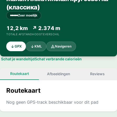
(классика)
Zeer moeilijk
12,2 km
↗ 2.374 m
TOTALE AFSTAND
HOOGTEVERSCHIL
GPX
KML
Navigeren
Schat je wandeltijd
Schat verbrande calorieën
Routekaart
Afbeeldingen
Reviews
Routekaart
Nog geen GPS-track beschikbaar voor dit pad