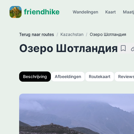
friendhike
Wandelingen
Kaart
Maat
Terug naar routes
/
Kazachstan
/
Озеро Шотландия
Озеро Шотландия
Opsla
K
Beschrijving
Afbeeldingen
Routekaart
Review