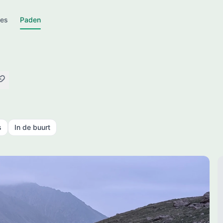
jes
Paden
an
opieer link
s
In de buurt