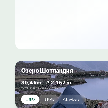
Озеро Шотландия
30,4 km
↗ 2.157 m
TOTALE AFSTAND
HOOGTEVERSCHIL
GPX
KML
Navigeren