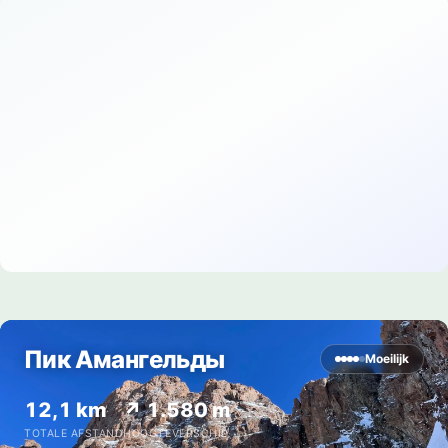
Пик Амангельды
Moeilijk
12,1 km
↗ 1.580 m
TOTALE AFSTAND
HOOGTEVERSCHIL