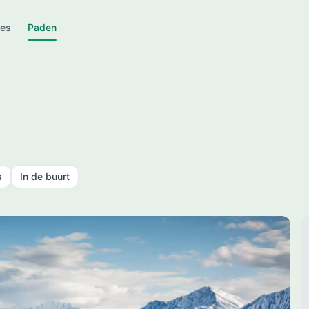
jes
Paden
s
In de buurt