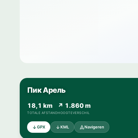
Пик Арель
18,1 km
↗ 1.860 m
TOTALE AFSTAND
HOOGTEVERSCHIL
GPX
KML
Navigeren