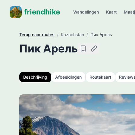
friendhike
Wandelingen
Kaart
Maat
Terug naar routes
/
Kazachstan
/
Пик Арель
Пик Арель
Opslaan
Kopieer link
Beschrijving
Afbeeldingen
Routekaart
Review